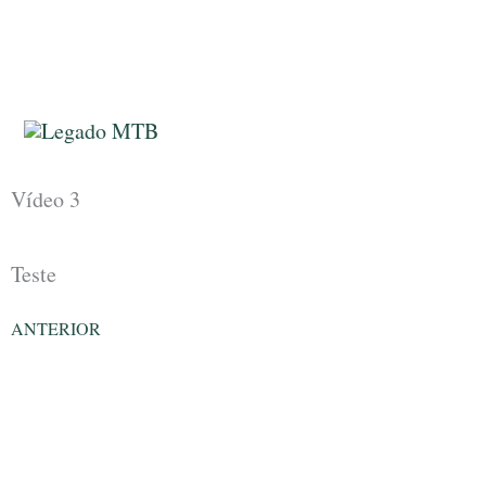
Ir
para
o
conteúdo
Vídeo 3
Teste
Anterior
ANTERIOR