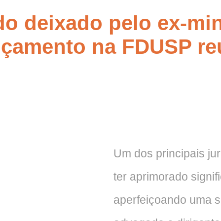
ado deixado pelo ex-mi
nçamento na FDUSP reu
Um dos principais ju
ter aprimorado signif
aperfeiçoando uma sé