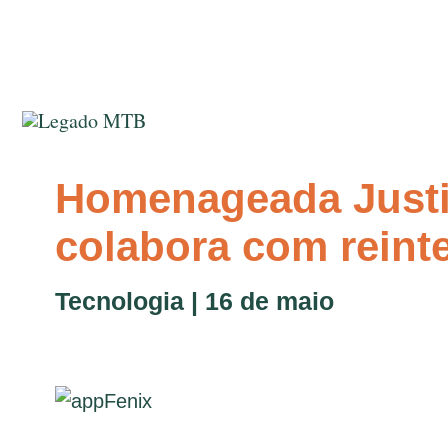
Ir
para
o
conteúdo
Homenageada Justiç
colabora com reint
Tecnologia | 16 de maio