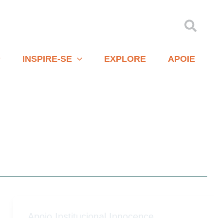
Pesqu
INSPIRE-SE
EXPLORE
APOIE
Apoio Institucional Innocence