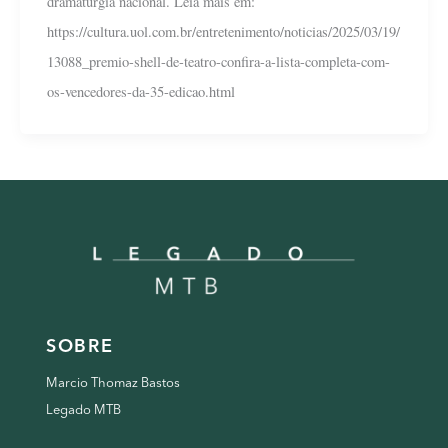
dramaturgia nacional. Leia mais em:
https://cultura.uol.com.br/entretenimento/noticias/2025/03/19/
13088_premio-shell-de-teatro-confira-a-lista-completa-com-
os-vencedores-da-35-edicao.html
SOBRE
Marcio Thomaz Bastos
Legado MTB