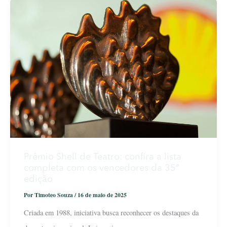
Prêmio Shell de Teatro: confira a lista
completa com os vencedores da 35ª
edição
Por
Timoteo Souza
/
16 de maio de 2025
Criada em 1988, iniciativa busca reconhecer os destaques da