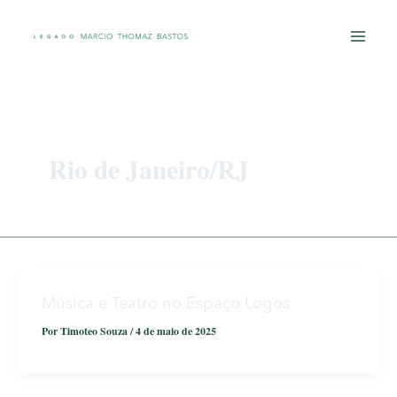
Ir
para
o
conteúdo
Rio de Janeiro/RJ
Música e Teatro no Espaço Logos
Por
Timoteo Souza
/
4 de maio de 2025