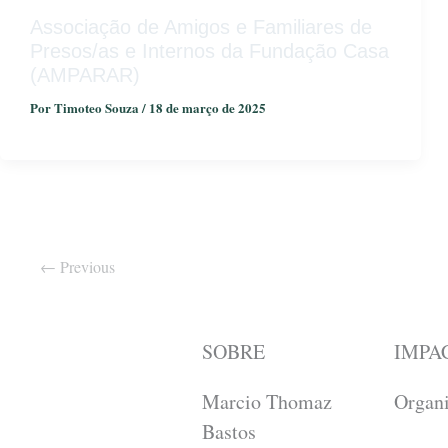
Associação de Amigos e Familiares de
Presos/as e Internos da Fundação Casa
(AMPARAR)
Por
Timoteo Souza
/
18 de março de 2025
←
Previous
SOBRE
IMPA
Marcio Thomaz
Organ
Bastos