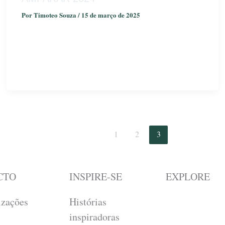
Por
Timoteo Souza
/
15 de março de 2025
1
2
3
CTO
INSPIRE-SE
EXPLORE
izações
Histórias
inspiradoras