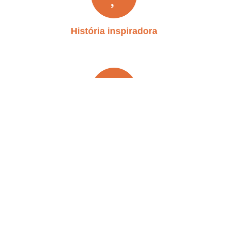
História inspiradora
Na mídia
Outros projetos apoiados
Apoio à reforma do Memorial da Luta pela