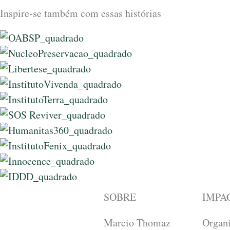
Inspire-se também com essas histórias
Ordem 
Núcleo
Lib
IDDD - In
SOBRE
IMPA
Marcio Thomaz
Organ