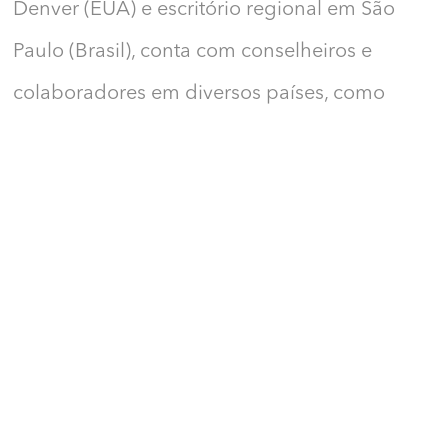
Denver (EUA) e escritório regional em São
Paulo (Brasil), conta com conselheiros e
colaboradores em diversos países, como
Colômbia, Chile, Uruguai, México e
Guatemala. O H360 é uma organização sem
fins lucrativos comprometida com a
construção de uma sociedade mais justa e
pacífica.
Projetos apoiados